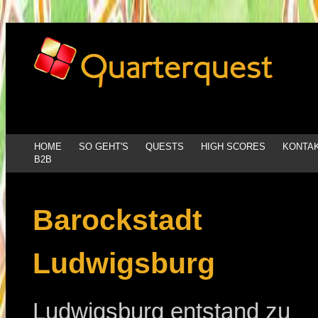
HOME
SO GEHT'S
QUESTS
HIGH SCORES
KONTA
B2B
Barockstadt
Ludwigsburg
Ludwigsburg entstand zu